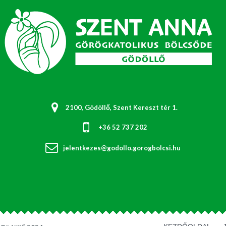
2100, Gödöllő, Szent Kereszt tér 1.
+36 52 737 202
jelentkezes@godollo.gorogbolcsi.hu