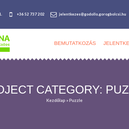
1.
+36 52 737 202
jelentkezes@godollo.gorogbolcsi.hu
BEMUTATKOZÁS
JELENTK
OJECT CATEGORY:
PUZ
Kezdőlap
»
Puzzle