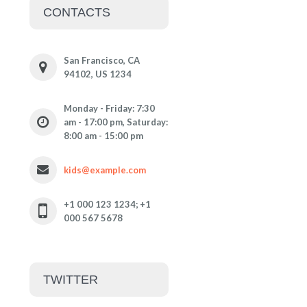
CONTACTS
San Francisco, CA
94102, US 1234
Monday - Friday: 7:30
am - 17:00 pm, Saturday:
8:00 am - 15:00 pm
kids@example.com
+1 000 123 1234; +1
000 567 5678
TWITTER