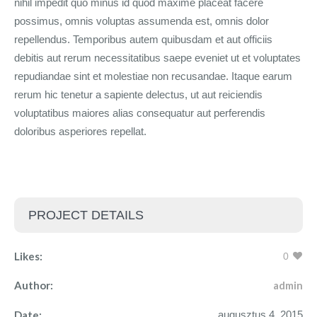
nihil impedit quo minus id quod maxime placeat facere
possimus, omnis voluptas assumenda est, omnis dolor
repellendus. Temporibus autem quibusdam et aut officiis
debitis aut rerum necessitatibus saepe eveniet ut et voluptates
repudiandae sint et molestiae non recusandae. Itaque earum
rerum hic tenetur a sapiente delectus, ut aut reiciendis
voluptatibus maiores alias consequatur aut perferendis
doloribus asperiores repellat.
PROJECT DETAILS
Likes:
0
Author:
admin
Date:
augusztus 4, 2015