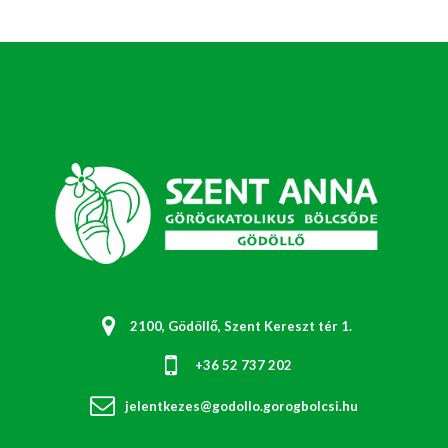
2100, Gödöllő, Szent Kereszt tér 1.
+36 52 737 202
jelentkezes@godollo.gorogbolcsi.hu