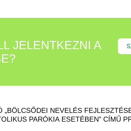
L JELENTKEZNI A
S
E?
 „BÖLCSŐDEI NEVELÉS FEJLESZTÉS
OLIKUS PARÓKIA ESETÉBEN” CÍMŰ P