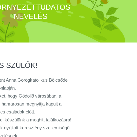
ÖRNYEZETTUDATOS
NEVELÉS
S SZÜLŐK!
zent Anna Görögkatolikus Bölcsőde
nlapján.
et, hogy Gödöllő városában, a
 hamarosan megnyitja kapuit a
s családok előtt.
l készülünk a meghitt találkozásra!
nk nyújtott keresztény szellemiségű
velésnek