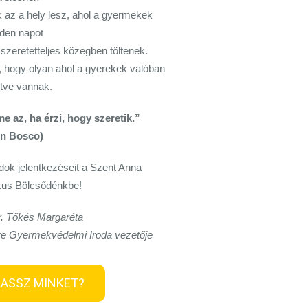
 az a hely lesz, ahol a gyermekek
den napot
szeretetteljes közegben töltenek.
, hogy olyan ahol a gyerekek valóban
tve vannak.
 az, ha érzi, hogy szeretik.”
n Bosco)
ádok jelentkezéseit a Szent Anna
kus Bölcsődénkbe!
r. Tőkés Margaréta
e Gyermekvédelmi Iroda vezetője
LASSZ MINKET?