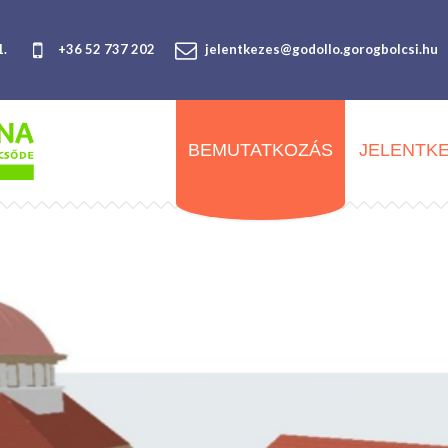
1.
+36 52 737 202
jelentkezes@godollo.gorogbolcsi.hu
BEMUTATKOZÁS
JELENTK