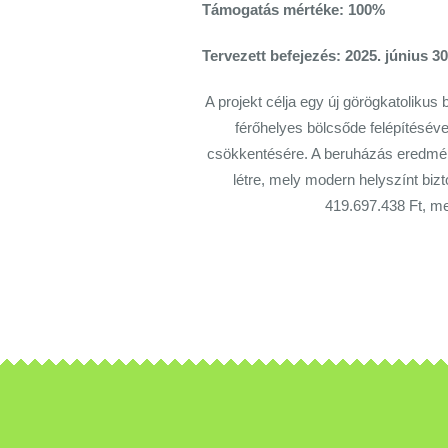
Támogatás mértéke: 100%
Tervezett befejezés: 2025. június 30
A projekt célja egy új görögkatoliku
férőhelyes bölcsőde felépítésév
csökkentésére. A beruházás eredmén
létre, mely modern helyszínt bi
419.697.438 Ft, me