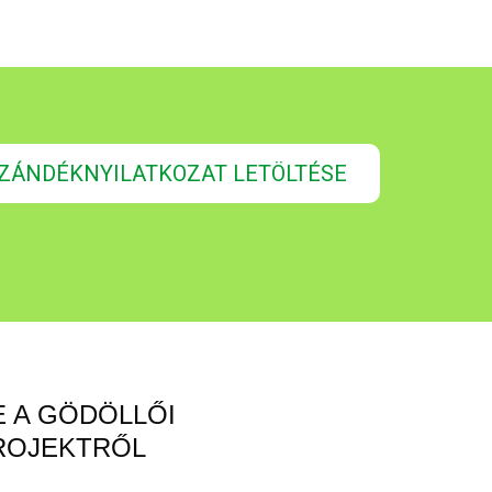
ZÁNDÉKNYILATKOZAT LETÖLTÉSE
E A GÖDÖLLŐI
ROJEKTRŐL