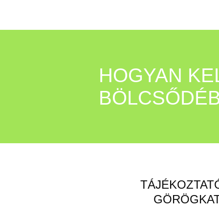
HOGYAN KEL
BÖLCSŐDÉB
TÁJÉKOZTATÓ
GÖRÖGKAT