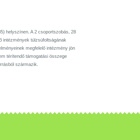
85) helyszínen. A 2 csoportszobás, 28
vő intézmények túlzsúfoltságának
elményeinek megfelelő intézmény jön
nem térítendő támogatási összege
orrásból származik.