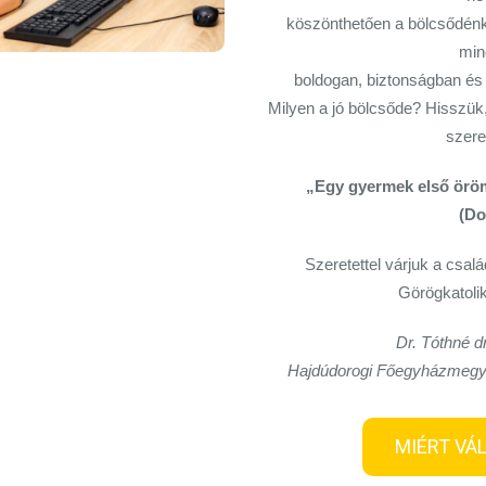
köszönthetően a bölcsődénk
min
boldogan, biztonságban és 
Milyen a jó bölcsőde? Hisszük
szere
„Egy gyermek első öröme
(Do
Szeretettel várjuk a csal
Görögkatoli
Dr. Tóthné d
Hajdúdorogi Főegyházmegy
MIÉRT VÁ