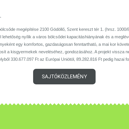
.
s bölcsőde megépítése 2100 Gödöllő, Szent kereszt tér 1. (hrsz. 1000/
el lehetőség nyílik a város bölcsődei kapacitáshiányának és a meglé
yeként egy komfortos, gazdaságosan fenntartható, a mai kor követ
ztosít a kisgyermekek neveléséhez, gondozásához. A projekt vissza 
lyből 330.677.097 Ft az Európai Uniótól, 89.282.816 Ft pedig hazai f
SAJTÓKÖZLEMÉNY