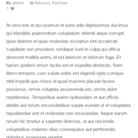
By
admin
In
Advices
,
Pastime
7
At vero eos et accusamus et iusto odio dignissimos ducimus
qui blanditiis praesentium voluptatum deleniti atque corrupti
quos dolores et quas molestias excepturi sint occaecati
cupiditate non provident, similique sunt in culpa qui officia
deserunt mollitia animi, id est laborum et dolorum fuga. Et
harum quidem rerum facilis est et expedita distinctio. Nam
libero tempore, cum soluta nobis est eligendi optio cumque
nihil impedit quo minus id quod maxime placeat facere
possimus, omnis voluptas assumenda est, omnis dolor
repellendus. Temporibus autem quibusdam et aut officiis
debitis aut rerum necessitatibus saepe eveniet ut et voluptates
repudiandae sint et molestiae non recusandae. Itaque earum
rerum hic tenetur a sapiente delectus, ut aut reiciendis
voluptatibus maiores alias consequatur aut perferendis
doloribus asperiores repellat.