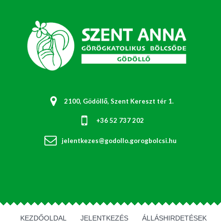
2100, Gödöllő, Szent Kereszt tér 1.
+36 52 737 202
jelentkezes@godollo.gorogbolcsi.hu
KEZDŐOLDAL
JELENTKEZÉS
ÁLLÁSHIRDETÉSEK