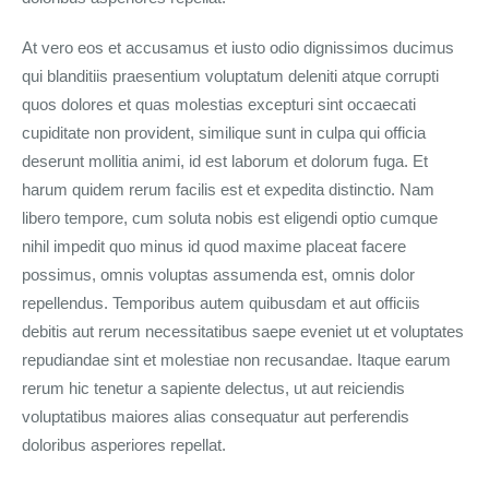
At vero eos et accusamus et iusto odio dignissimos ducimus
qui blanditiis praesentium voluptatum deleniti atque corrupti
quos dolores et quas molestias excepturi sint occaecati
cupiditate non provident, similique sunt in culpa qui officia
deserunt mollitia animi, id est laborum et dolorum fuga. Et
harum quidem rerum facilis est et expedita distinctio. Nam
libero tempore, cum soluta nobis est eligendi optio cumque
nihil impedit quo minus id quod maxime placeat facere
possimus, omnis voluptas assumenda est, omnis dolor
repellendus. Temporibus autem quibusdam et aut officiis
debitis aut rerum necessitatibus saepe eveniet ut et voluptates
repudiandae sint et molestiae non recusandae. Itaque earum
rerum hic tenetur a sapiente delectus, ut aut reiciendis
voluptatibus maiores alias consequatur aut perferendis
doloribus asperiores repellat.