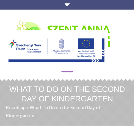
WHAT TO DO ON THE SECOND
DAY OF KINDERGARTEN
Kezdőlap
»
What To Do on the Second Day of
Kindergarten