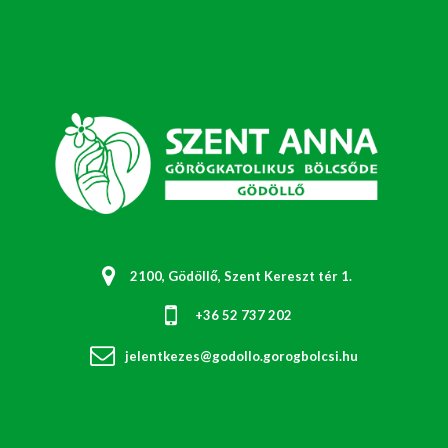
2100, Gödöllő, Szent Kereszt tér 1.
+36 52 737 202
jelentkezes@godollo.gorogbolcsi.hu