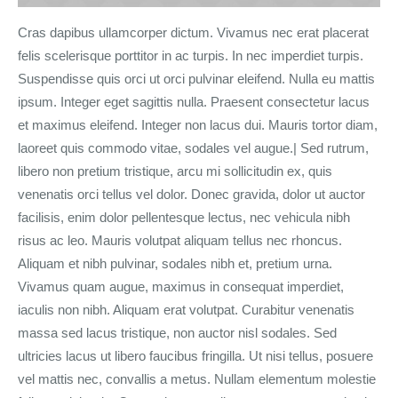
Cras dapibus ullamcorper dictum. Vivamus nec erat placerat
felis scelerisque porttitor in ac turpis. In nec imperdiet turpis.
Suspendisse quis orci ut orci pulvinar eleifend. Nulla eu mattis
ipsum. Integer eget sagittis nulla. Praesent consectetur lacus
et maximus eleifend. Integer non lacus dui. Mauris tortor diam,
laoreet quis commodo vitae, sodales vel augue.| Sed rutrum,
libero non pretium tristique, arcu mi sollicitudin ex, quis
venenatis orci tellus vel dolor. Donec gravida, dolor ut auctor
facilisis, enim dolor pellentesque lectus, nec vehicula nibh
risus ac leo. Mauris volutpat aliquam tellus nec rhoncus.
Aliquam et nibh pulvinar, sodales nibh et, pretium urna.
Vivamus quam augue, maximus in consequat imperdiet,
iaculis non nibh. Aliquam erat volutpat. Curabitur venenatis
massa sed lacus tristique, non auctor nisl sodales. Sed
ultricies lacus ut libero faucibus fringilla. Ut nisi tellus, posuere
vel mattis nec, convallis a metus. Nullam elementum molestie