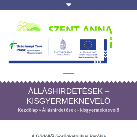
ÁLLÁSHIRDETÉSEK –
KISGYERMEKNEVELŐ
Kezdőlap
»
Álláshirdetések – kisgyermeknevelő
A Gödöllői Görögkatolikus Parókia