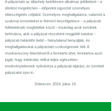
A pályáztató az álláshely betöltésére alkalmas jelöltekkel – a
döntést megelőzően – időpontot egyeztet személyes
elbeszélgetés céljából. Személyes meghallgatásra, valamint a
szakmai ismereteket is felmérő beszélgetésre – a pályázati
feltételeknek megfeleltek közül – kizárólag azok kerülnek
behívásra, akik a pályázat részeként megjelölt iratokat –
pályázati határidőn belül – hiánytalanul benyújtják, és
meghallgatásukat a pályáztató szükségesnek ítéli. A
munkaviszony létesítéséről a fenntartó dönt, fenntartva azon
jogát, hogy indokolás nélkül teljes egészében
eredménytelennek nyilvánítsa a pályázati eljárást, és ismételt
pályázatot írjon ki.
Debrecen. 2024. július 19.