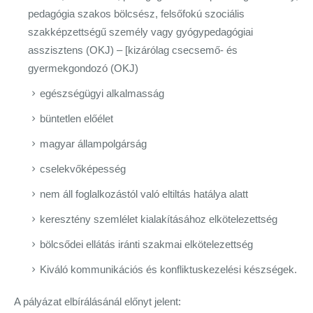
pedagógia szakos bölcsész, felsőfokú szociális
szakképzettségű személy vagy gyógypedagógiai
asszisztens (OKJ) – [kizárólag csecsemő- és
gyermekgondozó (OKJ)
egészségügyi alkalmasság
büntetlen előélet
magyar állampolgárság
cselekvőképesség
nem áll foglalkozástól való eltiltás hatálya alatt
keresztény szemlélet kialakításához elkötelezettség
bölcsődei ellátás iránti szakmai elkötelezettség
Kiváló kommunikációs és konfliktuskezelési készségek.
A pályázat elbírálásánál előnyt jelent: