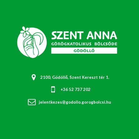
2100, Gödöllő, Szent Kereszt tér 1.
+36 52 737 202
jelentkezes@godollo.gorogbolcsi.hu