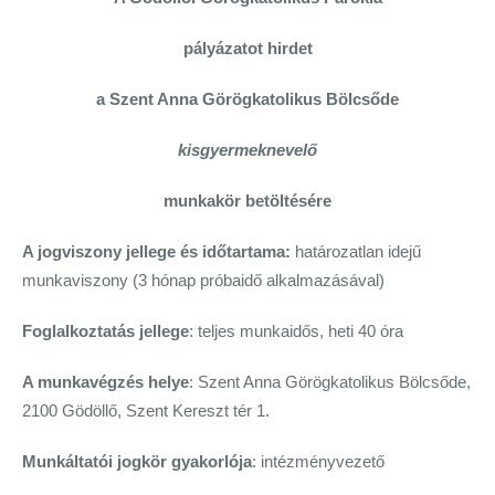
pályázatot hirdet
a Szent Anna Görögkatolikus Bölcsőde
kisgyermeknevelő
munkakör betöltésére
A jogviszony jellege és időtartama:
határozatlan idejű
munkaviszony (3 hónap próbaidő alkalmazásával)
Foglalkoztatás jellege
: teljes munkaidős, heti 40 óra
A munkavégzés helye
: Szent Anna Görögkatolikus Bölcsőde,
2100 Gödöllő, Szent Kereszt tér 1.
Munkáltatói jogkör gyakorlója
: intézményvezető