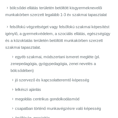
bölcsődei ellátás területén betöltött kisgyermeknevelői
munkakörben szerzett legalább 1-3 év szakmai tapasztalat
felsőfokú végzettséget vagy felsőfokú szakmai képesítést
igénylő, a gyermekvédelem, a szociális ellátás, egészségügy
és a közoktatás területén betöltött munkakörben szerzett
szakmai tapasztalat.
egyéb szakmai, módszertani ismeret megléte (pl.
zenepedagógia, gyógypedagógia, zenei nevelés a
bölcsődében)
jó szervező és kapcsolatteremtő képesség
lelkészi ajánlás
megoldás centrikus gondolkodásmód
csapatban történő munkavégzésre való képesség
önállóság, precizitás