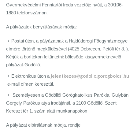
Gyermekvédelmi Fenntartói Iroda vezetője nyújt, a 30/106-
1880 telefonszámon.
A pályázatok benyújtásának módja:
Postai úton, a pályázatnak a Hajdúdorogi Főegyházmegye
címére történő megküldésével (4025 Debrecen, Petőfi tér 8. ).
Kérjük a borítékon feltüntetni: bölcsőde kisgyermeknevelő
pályázat-Gödöllő.
jelentkezes@godollo.gorogbolcsi.hu
Elektronikus úton a
e-mail címen keresztül.
Személyesen a Gödöllői Görögkatolikus Parókia, Gulybán
Gergely Parókus atya irodájánál, a 2100 Gödöllő, Szent
Kereszt tér 1. szám alatt munkanapokon
A pályázat elbírálásnak módja, rendje: