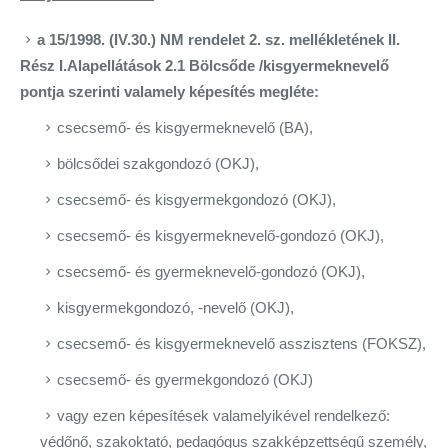
a 15/1998. (IV.30.) NM rendelet 2. sz. mellékletének II.
Rész I.
Alapellátások 2.1 Bölcsőde /kisgyermeknevelő
pontja szerinti valamely képesítés megléte:
csecsemő- és kisgyermeknevelő (BA),
bölcsődei szakgondozó (OKJ),
csecsemő- és kisgyermekgondozó (OKJ),
csecsemő- és kisgyermeknevelő-gondozó (OKJ),
csecsemő- és gyermeknevelő-gondozó (OKJ),
kisgyermekgondozó, -nevelő (OKJ),
csecsemő- és kisgyermeknevelő asszisztens (FOKSZ),
csecsemő- és gyermekgondozó (OKJ)
vagy ezen képesítések valamelyikével rendelkező:
védőnő, szakoktató, pedagógus szakképzettségű személy,