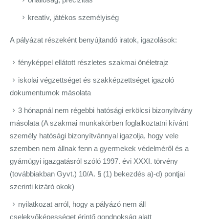
kreatív, játékos személyiség
A pályázat részeként benyújtandó iratok, igazolások:
fényképpel ellátott részletes szakmai önéletrajz
iskolai végzettséget és szakképzettséget igazoló
dokumentumok másolata
3 hónapnál nem régebbi hatósági erkölcsi bizonyítvány
másolata (A szakmai munkakörben foglalkoztatni kívánt
személy hatósági bizonyítvánnyal igazolja, hogy vele
szemben nem állnak fenn a gyermekek védelméről és a
gyámügyi igazgatásról szóló 1997. évi XXXI. törvény
(továbbiakban Gyvt.) 10/A. § (1) bekezdés a)-d) pontjai
szerinti kizáró okok)
nyilatkozat arról, hogy a pályázó nem áll
cselekvőképességet érintő gondnokság alatt